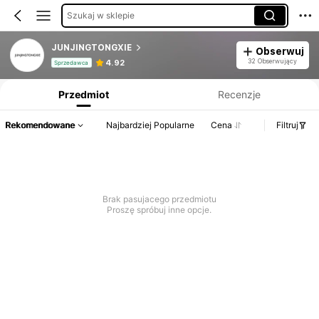
Szukaj w sklepie
JUNJINGTONGXIE
Obserwuj
Informacje o produkcie: Ujawnienie ceny, dane dotyczące sprzedaży i stanu magazynowego.
32 Obserwujący
4.92
Sprzedawca
Przedmiot
Recenzje
Rekomendowane
Najbardziej Popularne
Cena
Filtruj
Brak pasujacego przedmiotu
Proszę spróbuj inne opcje.