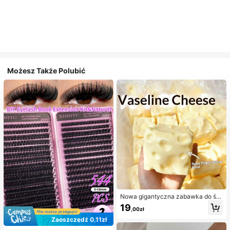
Możesz Także Polubić
Nowa gigantyczna zabawka do ści
skania w kształcie sera z nadzienie
19
,00zł
m, kwadratowa piłka serowa do ści
skania, realistyczna tekstura chleb
Zaoszczędź 0,11zł
a, powolne odbijanie, obudowa z T