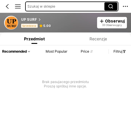
Szukaj w sklepie
UP SURF
Obserwuj
Informacje o produkcie: Ujawnienie ceny, dane dotyczące sprzedaży i stanu magazynowego.
33 Obserwujący
5.00
Sprzedawca
Przedmiot
Recenzje
Recommended
Most Popular
Price
Filtruj
Brak pasujacego przedmiotu
Proszę spróbuj inne opcje.