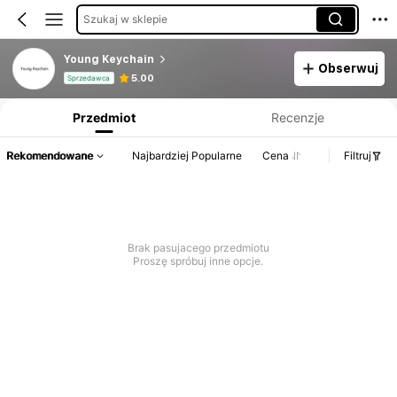
Szukaj w sklepie
Young Keychain
Obserwuj
Informacje o produkcie: Ujawnienie ceny, dane dotyczące sprzedaży i stanu magazynowego.
5.00
Sprzedawca
Przedmiot
Recenzje
Rekomendowane
Najbardziej Popularne
Cena
Filtruj
Brak pasujacego przedmiotu
Proszę spróbuj inne opcje.