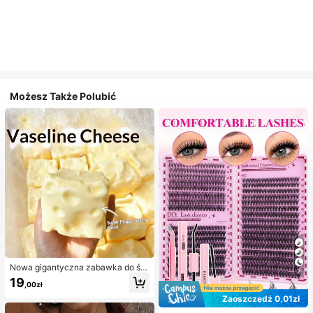
Możesz Także Polubić
Nowa gigantyczna zabawka do ści
7
skania w kształcie sera z nadzienie
19
,00zł
m, kwadratowa piłka serowa do ści
skania, realistyczna tekstura chleb
Zaoszczędź 0,01zł
a, powolne odbijanie, obudowa z T