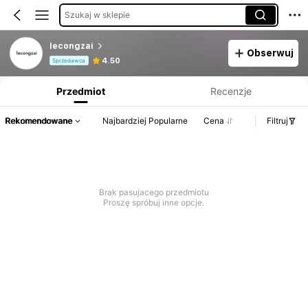
Szukaj w sklepie
lecongzai
Obserwuj
Informacje o produkcie: Ujawnienie ceny, dane dotyczące sprzedaży i stanu magazynowego.
4.50
Sprzedawca
Przedmiot
Recenzje
Rekomendowane
Najbardziej Popularne
Cena
Filtruj
Brak pasujacego przedmiotu
Proszę spróbuj inne opcje.