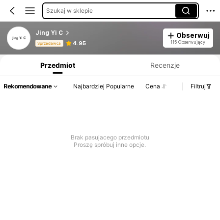
Szukaj w sklepie
Jing Yi C
Obserwuj
Informacje o produkcie: Ujawnienie ceny, dane dotyczące sprzedaży i stanu magazynowego.
115 Obserwujący
4.95
Sprzedawca
Przedmiot
Recenzje
Rekomendowane
Najbardziej Popularne
Cena
Filtruj
Brak pasujacego przedmiotu
Proszę spróbuj inne opcje.