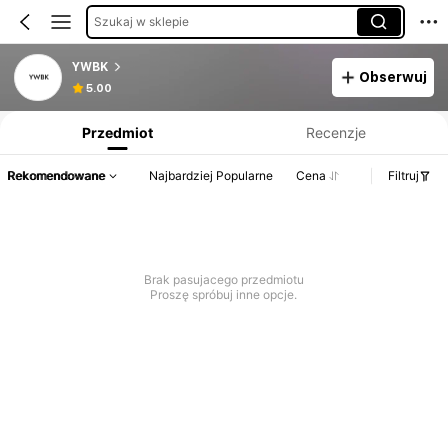
Szukaj w sklepie
YWBK
Obserwuj
Informacje o produkcie: Ujawnienie ceny, dane dotyczące sprzedaży i stanu magazynowego.
5.00
Przedmiot
Recenzje
Rekomendowane
Najbardziej Popularne
Cena
Filtruj
Brak pasujacego przedmiotu
Proszę spróbuj inne opcje.