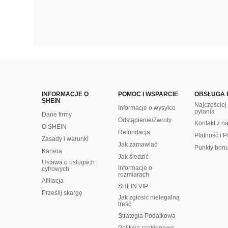
INFORMACJE O
POMOC I WSPARCIE
OBSŁUGA 
SHEIN
Najczęście
Informacje o wysyłce
pytania
Dane firmy
Odstąpienie/Zwroty
Kontakt z n
O SHEIN
Refundacja
Płatność i P
Zasady i warunki
Jak zamawiać
Punkty bon
Kariera
Jak śledzić
Ustawa o usługach
Informacje o
cyfrowych
rozmiarach
Afiliacja
SHEIN VIP
Prześlij skargę
Jak zgłosić nielegalną
treść
Strategia Podatkowa