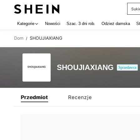
Suki
Use up 
Kategorie
Nowości
Szac. 3 dni rob.
Odzież damska
S
Dom
SHOUJIAXIANG
/
SHOUJIAXIANG
Sprzedawca
Przedmiot
Recenzje