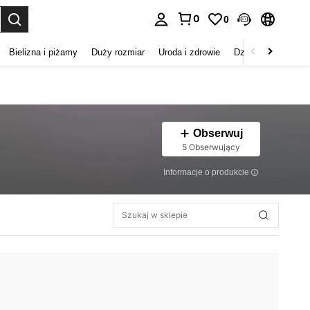
0
0
duj. Press Enter to select.
Bielizna i piżamy
Duży rozmiar
Uroda i zdrowie
Dzieci
Buty
D
Obserwuj
5 Obserwujący
Informacje o produkcie