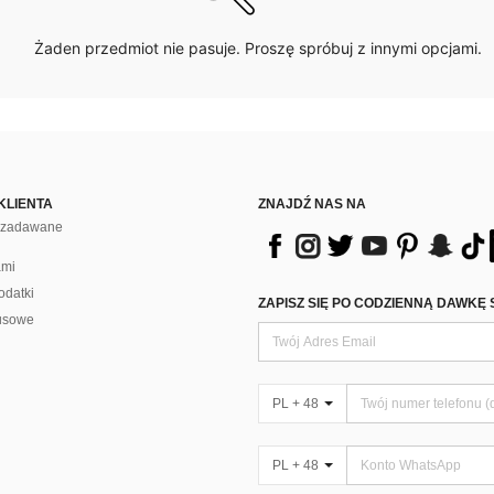
Żaden przedmiot nie pasuje. Proszę spróbuj z innymi opcjami.
KLIENTA
ZNAJDŹ NAS NA
j zadawane
ami
odatki
ZAPISZ SIĘ PO CODZIENNĄ DAWKĘ 
usowe
PL + 48
PL + 48