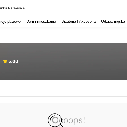
enka Na Wesele
and down arrow keys to navigate search Ostatnie wyszukiwanie and szukaj i znaj
troje plażowe
Dom i mieszkanie
Biżuteria I Akcesoria
Odzież męska
5.00