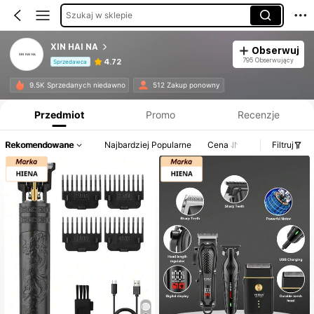
Szukaj w sklepie
XIN HAI NA
Obserwuj
795 Obserwujący
4.72
Sprzedawca
Informacje o produkcie: Ujawnienie ceny, dane dotyczące sprzedaży i stanu magazynowego.
9.5K Sprzedanych niedawno
512 Zakup ponowny
Przedmiot
Promo
Recenzje
Rekomendowane
Najbardziej Popularne
Cena
Filtruj