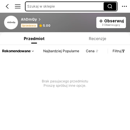
Szukaj w sklepie
AhDmQy
Obserwuj
Informacje o produkcie: Ujawnienie ceny, dane dotyczące sprzedaży i stanu magazynowego.
3 Obserwujący
5.00
Sprzedawca
Przedmiot
Recenzje
Rekomendowane
Najbardziej Popularne
Cena
Filtruj
Brak pasujacego przedmiotu
Proszę spróbuj inne opcje.