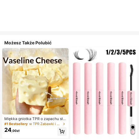
Możesz Także Polubić
Miękka gniotka TPR o zapachu sło
dkiego mleka w kształcie pierożka,
#1 Bestsellery
w TPR Zabawki i gadżety dla nastolatków
5 cm, urocza zabawka antystresow
24
,00zł
a do ściskania, modny i praktyczny
prezent na urodziny, Wielkanoc, Ha