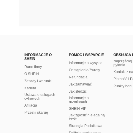
INFORMACJE O
POMOC I WSPARCIE
OBSŁUGA 
SHEIN
Najczęście
Informacje o wysyłce
pytania
Dane firmy
Odstąpienie/Zwroty
Kontakt z n
O SHEIN
Refundacja
Płatność i P
Zasady i warunki
Jak zamawiać
Punkty bon
Kariera
Jak śledzić
Ustawa o usługach
Informacje o
cyfrowych
rozmiarach
Afiliacja
SHEIN VIP
Prześlij skargę
Jak zgłosić nielegalną
treść
Strategia Podatkowa