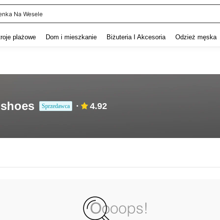
enka Na Wesele
and down arrow keys to navigate search Ostatnie wyszukiwanie and szukaj i znaj
troje plażowe
Dom i mieszkanie
Biżuteria I Akcesoria
Odzież męska
 shoes
4.92
Sprzedawca