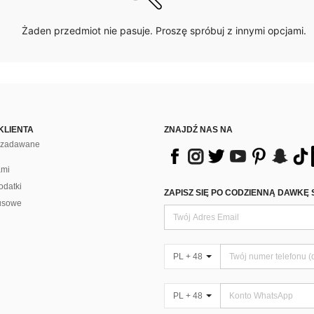
Żaden przedmiot nie pasuje. Proszę spróbuj z innymi opcjami.
KLIENTA
ZNAJDŹ NAS NA
j zadawane
ami
odatki
ZAPISZ SIĘ PO CODZIENNĄ DAWKĘ 
usowe
PL + 48
PL + 48