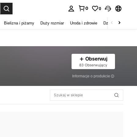
0
0
duj. Press Enter to select.
Bielizna i piżamy
Duży rozmiar
Uroda i zdrowie
Dzieci
Buty
D
Obserwuj
83 Obserwujący
Informacje o produkcie