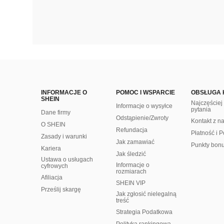
INFORMACJE O
POMOC I WSPARCIE
OBSŁUGA 
SHEIN
Najczęście
Informacje o wysyłce
pytania
Dane firmy
Odstąpienie/Zwroty
Kontakt z n
O SHEIN
Refundacja
Płatność i P
Zasady i warunki
Jak zamawiać
Punkty bon
Kariera
Jak śledzić
Ustawa o usługach
Informacje o
cyfrowych
rozmiarach
Afiliacja
SHEIN VIP
Prześlij skargę
Jak zgłosić nielegalną
treść
Strategia Podatkowa