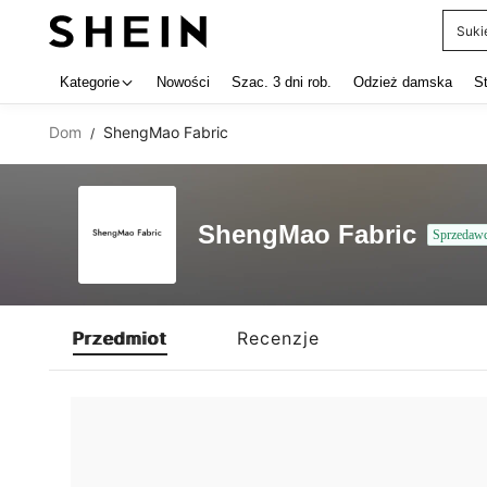
Suki
Use up 
Kategorie
Nowości
Szac. 3 dni rob.
Odzież damska
S
Dom
ShengMao Fabric
/
ShengMao Fabric
Sprzedaw
Przedmiot
Recenzje