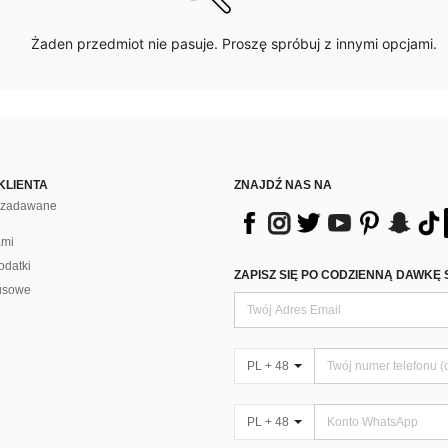
Żaden przedmiot nie pasuje. Proszę spróbuj z innymi opcjami.
KLIENTA
ZNAJDŹ NAS NA
j zadawane
ami
odatki
ZAPISZ SIĘ PO CODZIENNĄ DAWKĘ 
usowe
PL + 48
PL + 48