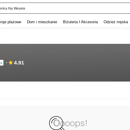
enka Na Wesele
and down arrow keys to navigate search Ostatnie wyszukiwanie and szukaj i znaj
troje plażowe
Dom i mieszkanie
Biżuteria I Akcesoria
Odzież męska
4.91
ca