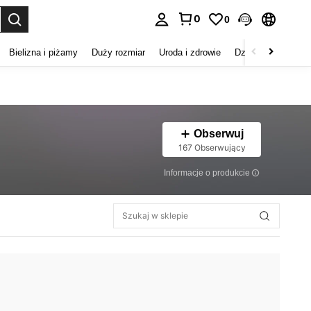
0
0
duj. Press Enter to select.
Bielizna i piżamy
Duży rozmiar
Uroda i zdrowie
Dzieci
Buty
D
Obserwuj
167 Obserwujący
Informacje o produkcie