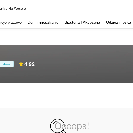
enka Na Wesele
and down arrow keys to navigate search Ostatnie wyszukiwanie and szukaj i znaj
troje plażowe
Dom i mieszkanie
Biżuteria I Akcesoria
Odzież męska
4.92
rzedawca