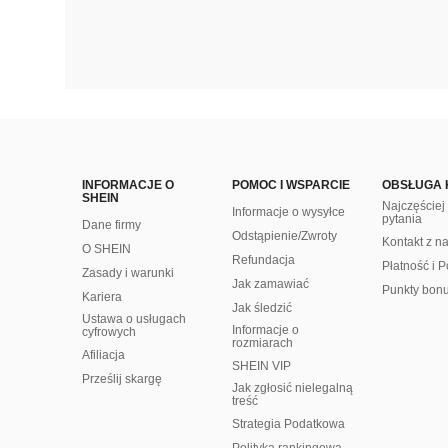
INFORMACJE O
POMOC I WSPARCIE
OBSŁUGA 
SHEIN
Najczęście
Informacje o wysyłce
pytania
Dane firmy
Odstąpienie/Zwroty
Kontakt z n
O SHEIN
Refundacja
Płatność i P
Zasady i warunki
Jak zamawiać
Punkty bon
Kariera
Jak śledzić
Ustawa o usługach
Informacje o
cyfrowych
rozmiarach
Afiliacja
SHEIN VIP
Prześlij skargę
Jak zgłosić nielegalną
treść
Strategia Podatkowa