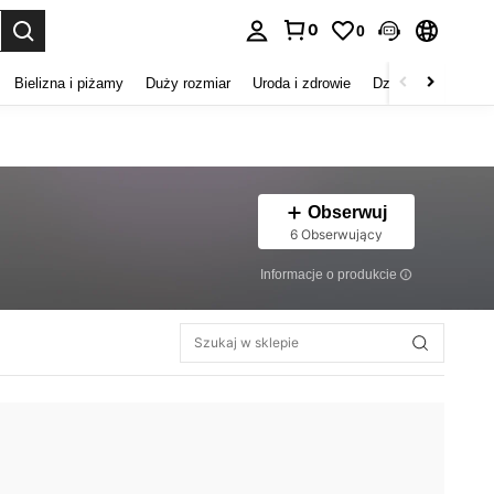
0
0
duj. Press Enter to select.
Bielizna i piżamy
Duży rozmiar
Uroda i zdrowie
Dzieci
Buty
D
Obserwuj
6 Obserwujący
Informacje o produkcie