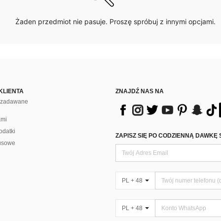
Żaden przedmiot nie pasuje. Proszę spróbuj z innymi opcjami.
KLIENTA
ZNAJDŹ NAS NA
j zadawane
ami
odatki
ZAPISZ SIĘ PO CODZIENNĄ DAWKĘ 
usowe
PL + 48
PL + 48