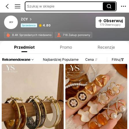
Szukaj w sklepie
ZCY
Obserwuj
173 Obserwujący
4.80
Sprzedawca
Informacje o produkcie: Ujawnienie ceny, dane dotyczące sprzedaży i stanu magazynowego.
8.4K Sprzedanych niedawno
716 Zakup ponowny
Przedmiot
Promo
Recenzje
Rekomendowane
Najbardziej Popularne
Cena
Filtruj