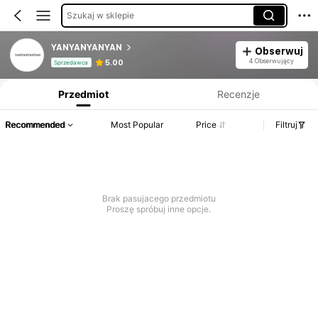
Szukaj w sklepie
YANYANYANYAN
Obserwuj
Informacje o produkcie: Ujawnienie ceny, dane dotyczące sprzedaży i stanu magazynowego.
4 Obserwujący
5.00
Sprzedawca
Przedmiot
Recenzje
Recommended
Most Popular
Price
Filtruj
Brak pasujacego przedmiotu
Proszę spróbuj inne opcje.