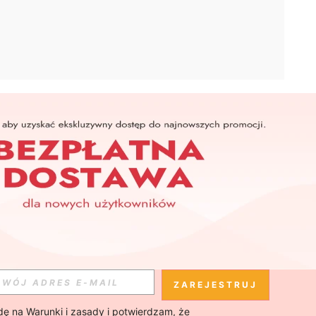
APLIKACJA
SHEIN
Subskrybuj
Subskrybuj
ZAREJESTRUJ
ę na 
Warunki i zasady
 i potwierdzam, że 
Subskrybuj