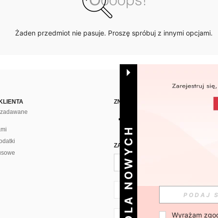
Żaden przedmiot nie pasuje. Proszę spróbuj z innymi opcjami.
KLIENTA
ZNAJDŹ NAS NA
j zadawane
DLA NOWYCH
ami
odatki
ZAPISZ SIĘ PO CODZIENNĄ DAWKĘ 
usowe
PL + 48
Wyrażam zgod
PL + 48