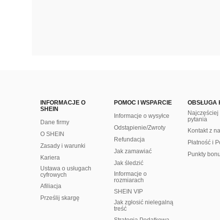
INFORMACJE O
POMOC I WSPARCIE
OBSŁUGA 
SHEIN
Najczęście
Informacje o wysyłce
pytania
Dane firmy
Odstąpienie/Zwroty
Kontakt z n
O SHEIN
Refundacja
Płatność i P
Zasady i warunki
Jak zamawiać
Punkty bon
Kariera
Jak śledzić
Ustawa o usługach
Informacje o
cyfrowych
rozmiarach
Afiliacja
SHEIN VIP
Prześlij skargę
Jak zgłosić nielegalną
treść