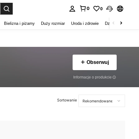
0
0
duj. Press Enter to select.
Bielizna i piżamy
Duży rozmiar
Uroda i zdrowie
Dzieci
Buty
D
Obserwuj
Informacje o produkcie
Sortowanie