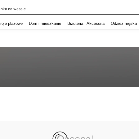
enka na wesele
and down arrow keys to navigate search Ostatnie wyszukiwanie and szukaj i znaj
troje plażowe
Dom i mieszkanie
Biżuteria I Akcesoria
Odzież męska