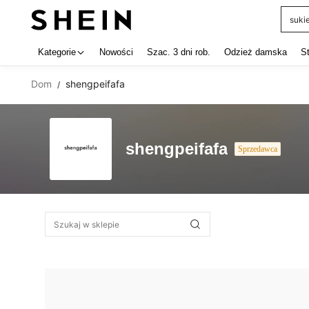
suki
Use up 
Kategorie
Nowości
Szac. 3 dni rob.
Odzież damska
S
Dom
shengpeifafa
/
shengpeifafa
Sprzedawca