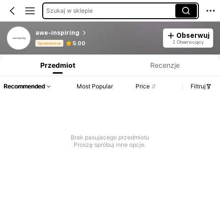
Szukaj w sklepie
awe-inspiring
Obserwuj
Informacje o produkcie: Ujawnienie ceny, dane dotyczące sprzedaży i stanu magazynowego.
2 Obserwujący
5.00
Sprzedawca
Przedmiot
Recenzje
Recommended
Most Popular
Price
Filtruj
Brak pasujacego przedmiotu
Proszę spróbuj inne opcje.