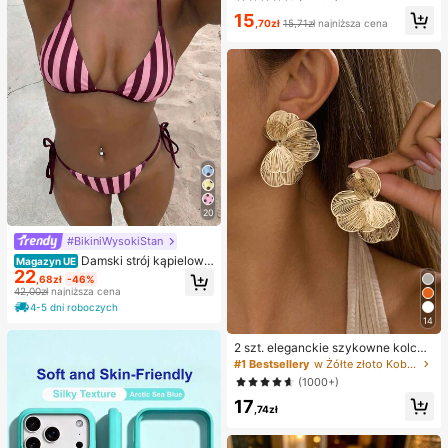
D-Curl, gęste i puszyste, mieszane
15
długości 8-16 mm, rozświetlające o
,70zł
15,71zł
najniższa cena
czy do każdego makijażu, wybierz
klej, remover i pęsetę według potrz
eb, lekkie, wielorazowe i ekonomic
zne, przyjazne dla początkującyc
h, na wiele okazji, estetyczne
20
#BikiniWysokiStan
Damski strój kąpielowy
Magazyn UE
22
modny, fioletowy dwuczęściowy k
,68zł
-46%
omplet bikini z losowym nadrukiem,
42,00zł
najniższa cena
na lato i plażę, wakacyjny
4-5 dni roboczych
14
2 szt. eleganckie szykowne kolczy
ki wkręcane z kwiatem w kolorze z
#1 Bestsellery
w Żółte złoto Kobiece kolczyki Hoop
łotym, odpowiednie dla kobiet na c
(1000+)
o dzień, na randkę, imprezę, festiw
17
al, bankiet, jako biżuteria do styliza
,74zł
cji i prezent dla niej