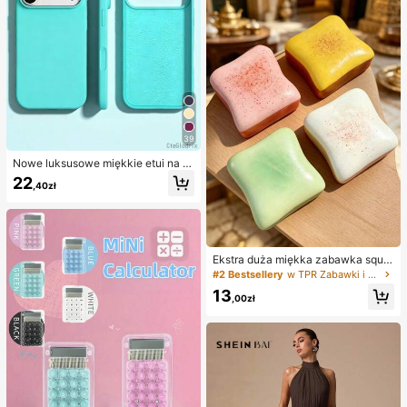
39
Nowe luksusowe miękkie etui na te
lefon w kolorze beżowym, odporne
22
,40zł
na wstrząsy, kompatybilne z 17 16
15 Pro 14 Plus 13 12 11 17 Pro Max
Air XR XS Max X/XS 7/8 Plus 7/8, a
ntypoślizgowa gładka osłona ochro
nna, wytrzymała konstrukcja, mate
riał przyjazny dla skóry
Ekstra duża miękka zabawka squis
hy w kształcie tostów, super miękk
#2 Bestsellery
w TPR Zabawki i gadżety dla nastolatków
a zabawka antystresowa do ściska
13
nia w kształcie maślanego tosta, do
,00zł
stępna w kolorach różowym, żółty
m, białym i zielonym, zabawka squi
shy do redukcji stresu – idealna na
prezent urodzinowy i świąteczny,
mały codzienny upominek niespod
zianka, kawaii, poprawiająca nastr
ój