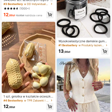
url, duża pojemność, do gęstego, p
#3 Bestsellery
w DD Indywidualne rzęsy
uszystego i naturalnego makijażu o
(1000+)
czu, domowe DIY beauty, pojedync
12
za książeczka rzęs o dużej pojemn
,89zł
13,00zł
najniższa cena
ości, dla początkujących, nowicjus
zy i wizażystów, miękkie i trwałe, d
o makijażu Fox Eye/Cat Eye, segme
ntowane przedłużanie rzęs, przeno
śna książeczka rzęs, wygodna w p
odróży, na scenę, ślub, na zewnątr
z, do pracy na co dzień i na imprez
Wysokoelastyczne damskie gumki
ę muzyczną oraz inne okazje, kępk
do kucyka, opaski do włosów, akce
i rzęs 80D/100D/50D/60D/30D/40
#1 Bestsellery
w Produkty łazienkowe na lato Akcesoria do włosów
soria do włosów, sportowe opaski fi
D/10D/20D, pojedyncze rzęsy, sztu
13
tness, domowe akcesoria do pielęg
,00zł
czne rzęsy
nacji włosów, odpowiednie na lato,
wakacje, podróże. (10/20/50/100/2
00)
1 szt. gniotka w kształcie orzeszka
ziemnego, do relaksu w biurze i int
#4 Bestsellery
w TPR Zabawki i gadżety dla nastolatków
erakcji na imprezie, prezent na uro
12
dziny, święta i spotkanie rodzinne,
,00zł
redukcja stresu