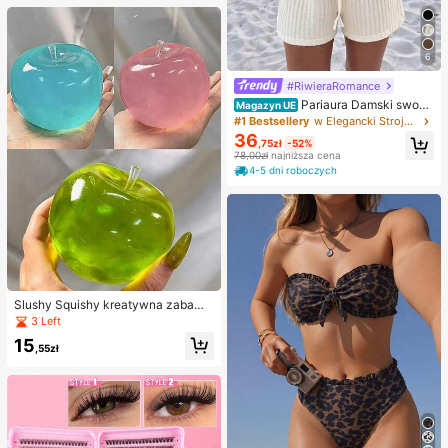
6
#RiwieraRomance
Pariaura Damski swobo
Magazyn UE
dny i elegancki biały boho waflowy
#1 Bestsellery
w Elegancki Stroje damskie dwuczęściowe
dzianinowy bezrękawnik z dekolte
36
,75zł
-52%
m w serek i szortami ściąganymi sz
78,00zł
najniższa cena
nurkiem dwuczęściowy zestaw, od
4-5 dni roboczych
powiedni do codziennego noszeni
a/dojazdów do pracy/relaksującyc
h wakacji/romantycznej randki/dni
szkolnych/wakacji na plażę Kremo
wy dwuczęściowy zestaw Lniany
dwuczęściowy zestaw Codzienny
zestaw Dwuczęściowy zestaw Ko
biety Letnie dwuczęściowe zestaw
y Stroje wakacyjne Kobiety 2-częś
ciowy zestaw Damskie zestawy w
Slushy Squishy kreatywna zabawk
akacyjne Stroje letnie Kobiety 2-cz
a antystresowa do ściskania z woln
3 Left
ęściowy zestaw Damskie letnie ze
ym powrotem, malty, zielona herbat
15
stawy Dwuczęściowe zestawy Ko
a, niebieskie jabłko, różowe jabłko,
,55zł
biety 2-częściowy strój Codzienny
czerwone jabłko, super miękka w d
otyku jak masło, zabawka na opus
zki palców