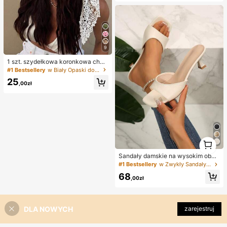
znokci lampa UV
9
1 szt. szydełkowa koronkowa chus
ta na głowę, dziergana opaska w st
#1 Bestsellery
w Biały Opaski do włosów
ylu boho, francuska vintage ażuro
25
wa opaska do włosów, letni plażow
,00zł
y dodatek do włosów dla kobiet, bo
ho chic
1
1
Sandały damskie na wysokim obca
sie typu kitten heel, kwadratowy no
#1 Bestsellery
w Zwykły Sandały damskie na obcasie
sek, odkryte palce, jednolity kolor,
68
brokatowa cholewka, styl boho, let
,00zł
nie, chłodne, 1 para (rozmiar więks
zy o pół numeru)
DLA NOWYCH
zarejestruj