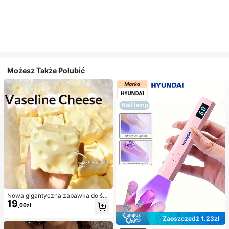
Możesz Także Polubić
Nowa gigantyczna zabawka do ści
19
skania w kształcie sera z nadzienie
,00zł
m, kwadratowa piłka serowa do ści
skania, realistyczna tekstura chleb
Zaoszczędź 1,23zł
a, powolne odbijanie, obudowa z T