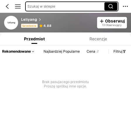
Szukaj w sklepie
Leliyang
Obserwuj
Informacje o produkcie: Ujawnienie ceny, dane dotyczące sprzedaży i stanu magazynowego.
13 Obserwujący
4.88
Sprzedawca
Przedmiot
Recenzje
Rekomendowane
Najbardziej Popularne
Cena
Filtruj
Brak pasujacego przedmiotu
Proszę spróbuj inne opcje.