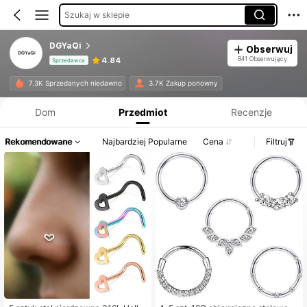
Szukaj w sklepie
DGYaQi
Obserwuj
841 Obserwujący
4.84
Sprzedawca
Informacje o produkcie: Ujawnienie ceny, dane dotyczące sprzedaży i stanu magazynowego.
7.3K Sprzedanych niedawno
3.7K Zakup ponowny
Dom
Przedmiot
Recenzje
Rekomendowane
Najbardziej Popularne
Cena
Filtruj