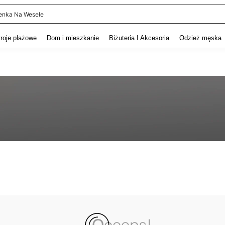
enka Na Wesele
and down arrow keys to navigate search Ostatnie wyszukiwanie and szukaj i znaj
troje plażowe
Dom i mieszkanie
Biżuteria I Akcesoria
Odzież męska