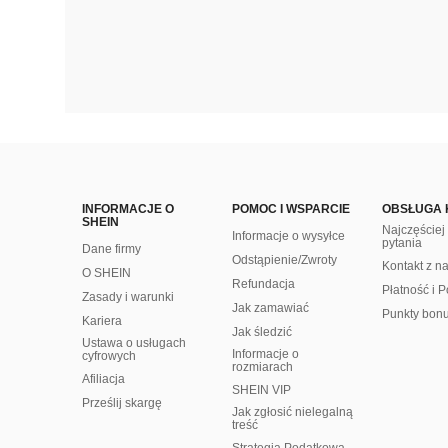
INFORMACJE O
POMOC I WSPARCIE
OBSŁUGA 
SHEIN
Najczęście
Informacje o wysyłce
pytania
Dane firmy
Odstąpienie/Zwroty
Kontakt z n
O SHEIN
Refundacja
Płatność i P
Zasady i warunki
Jak zamawiać
Punkty bon
Kariera
Jak śledzić
Ustawa o usługach
Informacje o
cyfrowych
rozmiarach
Afiliacja
SHEIN VIP
Prześlij skargę
Jak zgłosić nielegalną
treść