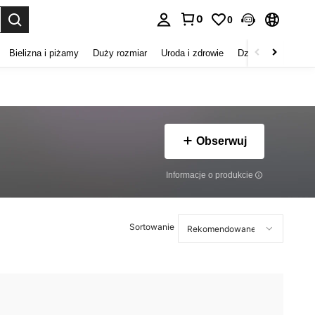
0
0
duj. Press Enter to select.
Bielizna i piżamy
Duży rozmiar
Uroda i zdrowie
Dzieci
Buty
D
Obserwuj
Informacje o produkcie
Sortowanie