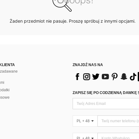
Żaden przedmiot nie pasuje. Proszę spróbuj z innymi opcjami.
KLIENTA
ZNAJDŹ NAS NA
j zadawane
ami
odatki
ZAPISZ SIĘ PO CODZIENNĄ DAWKĘ 
usowe
PL + 48
PL + 48