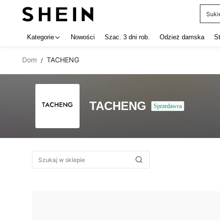
Suki
Use up 
Kategorie
Nowości
Szac. 3 dni rob.
Odzież damska
S
Dom
TACHENG
/
TACHENG
Sprzedawca