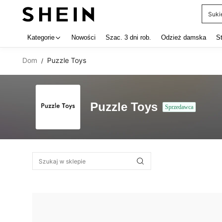
Suki
Use up 
Kategorie
Nowości
Szac. 3 dni rob.
Odzież damska
S
Dom
Puzzle Toys
/
Puzzle Toys
Sprzedawca