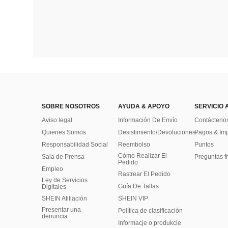
SOBRE NOSOTROS
AYUDA & APOYO
SERVICIO 
Aviso legal
Información De Envío
Contácteno
Quienes Somos
Desistimiento/Devoluciones
Pagos & Im
Responsabilidad Social
Reembolso
Puntos
Cómo Realizar El
Sala de Prensa
Preguntas f
Pedido
Empleo
Rastrear El Pedido
Ley de Servicios
Guía De Tallas
Digitales
SHEIN Afiliación
SHEIN VIP
Presentar una
Política de clasificación
denuncia
Informacje o produkcie