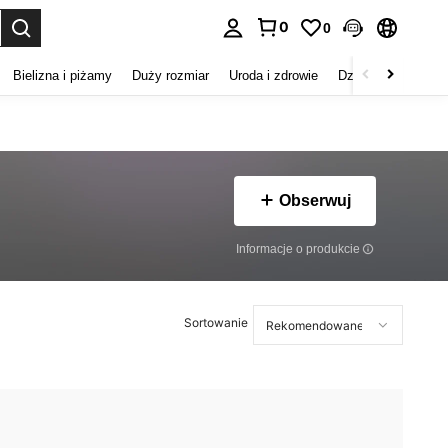
0
0
duj. Press Enter to select.
Bielizna i piżamy
Duży rozmiar
Uroda i zdrowie
Dzieci
Buty
D
Obserwuj
Informacje o produkcie
Sortowanie