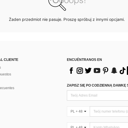
Żaden przedmiot nie pasuje. Proszę spróbuj z innymi opcjami.
AL CLIENTE
ENCUÉNTRANOS EN
s
puestos
ZAPISZ SIĘ PO CODZIENNĄ DAWKĘ 
recuentes
PL + 48
PL + 48