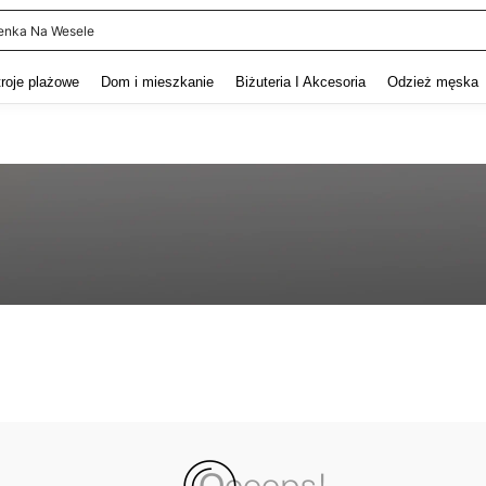
enka Na Wesele
and down arrow keys to navigate search Ostatnie wyszukiwanie and szukaj i znaj
troje plażowe
Dom i mieszkanie
Biżuteria I Akcesoria
Odzież męska