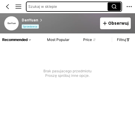
Szukaj w sklepie
DanYuan
Obserwuj
Sprzedawca
Recommended
Most Popular
Price
Filtruj
Brak pasujacego przedmiotu
Proszę spróbuj inne opcje.