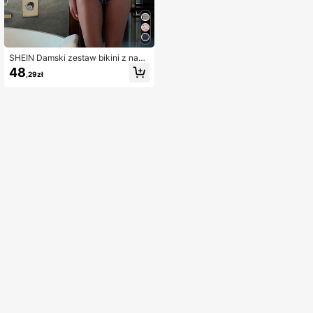
SHEIN Damski zestaw bikini z nadr
ukiem w kropki i metalowymi zdobi
48
,29zł
eniami Beach Resort