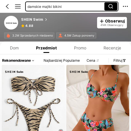
damskie majtki bikini
damskie topy bikini
SHEIN Swim
Obserwuj
damskie kimona
414K Obserwujący
4.88
damskie komplety bikini
Informacje o produkcie: Ujawnienie ceny, dane dotyczące sprzedaży i stanu magazynowego.
3.2M Sprzedanych niedawno
4.5M Zakup ponowny
damskie spodenki kąpielowe
Dom
Przedmiot
Promo
Recenzje
damskie tankini
Rekomendowane
Najbardziej Popularne
Cena
Filtruj