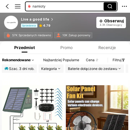
lampy słoneczne
Live a good life
Obserwuj
4.3K Obserwujący
4.79
Sprzedawca
Informacje o produkcie: Ujawnienie ceny, dane dotyczące sprzedaży i stanu magazynowego.
57K Sprzedanych niedawno
10K Zakup ponowny
Przedmiot
Promo
Recenzje
Rekomendowane
Najbardziej Popularne
Cena
Filtruj
Szac. 3 dni rob.
Kategoria
Baterie dołączone do zestawu
K