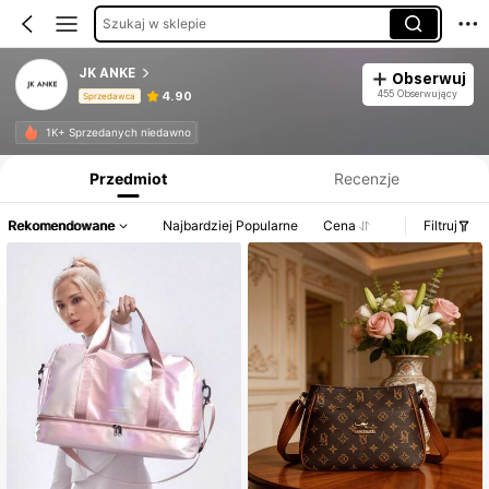
Szukaj w sklepie
JK ANKE
Obserwuj
455 Obserwujący
4.90
Sprzedawca
Informacje o produkcie: Ujawnienie ceny, dane dotyczące sprzedaży i stanu magazynowego.
1K+ Sprzedanych niedawno
Przedmiot
Recenzje
Rekomendowane
Najbardziej Popularne
Cena
Filtruj