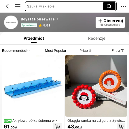
Szukaj w sklepie
Boyett Houseware
Obserwuj
Informacje o produkcie: Ujawnienie ceny, dane dotyczące sprzedaży i stanu magazynowego.
88 Obserwujący
4.81
Sprzedawca
Przedmiot
Recenzje
Recommended
Most Popular
Price
Filtruj
Akrylowa półka ścienna w ksz
Okrągła ramka na zdjęcia z żywicy,
NEW
tałcie niebieskiej chmury z dekorac
pasuje do zdjęć kwadratowych o w
61
43
,00zł
,00zł
ją motyla, wisząca półka do sypialn
ymiarach 4 cali, idealny prezent na