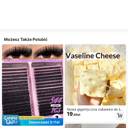
Możesz Także Polubić
Nowa gigantyczna zabawka do ści
19
skania w kształcie sera z nadzienie
,00zł
m, kwadratowa piłka serowa do ści
skania, realistyczna tekstura chleb
Zaoszczędź 0,11zł
a, powolne odbijanie, obudowa z T