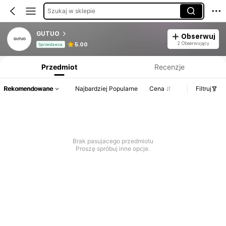
Szukaj w sklepie
GUTUO
Obserwuj
Informacje o produkcie: Ujawnienie ceny, dane dotyczące sprzedaży i stanu magazynowego.
2 Obserwujący
5.00
Sprzedawca
Przedmiot
Recenzje
Rekomendowane
Najbardziej Popularne
Cena
Filtruj
Brak pasujacego przedmiotu
Proszę spróbuj inne opcje.