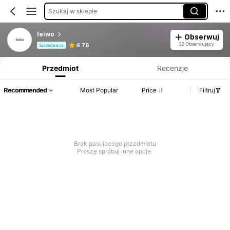
Szukaj w sklepie
leiwo
Obserwuj
Informacje o produkcie: Ujawnienie ceny, dane dotyczące sprzedaży i stanu magazynowego.
32 Obserwujący
4.76
Sprzedawca
Przedmiot
Recenzje
Recommended
Most Popular
Price
Filtruj
Brak pasujacego przedmiotu
Proszę spróbuj inne opcje.