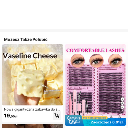
Możesz Także Polubić
Nowa gigantyczna zabawka do ści
7
skania w kształcie sera z nadzienie
19
,00zł
m, kwadratowa piłka serowa do ści
skania, realistyczna tekstura chleb
Zaoszczędź 0,01zł
a, powolne odbijanie, obudowa z T