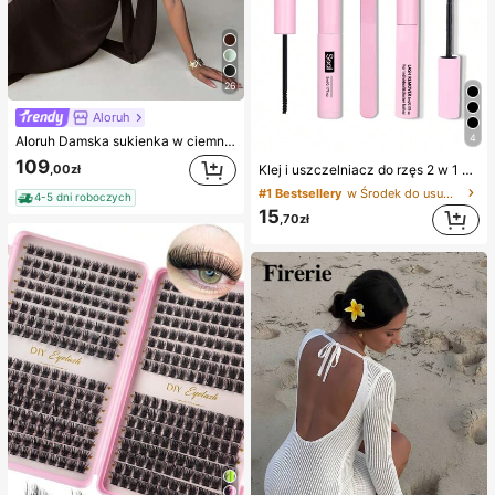
26
Aloruh
4
Aloruh Damska sukienka w ciemnobrązowym kolorze z drapowaną dekoltem, o kroju A, zwiewna, wiązana z tyłu, formalna, letnia, szykowna, elegancka, tropikalna, dla gości weselnych, koktajlowa, imprezowa
109
,00zł
Klej i uszczelniacz do rzęs 2 w 1 10 ml, remover 5 ml, pęseta, do sztucznych rzęs, cienki i trwały, wodoodporny, do noszenia przez cały dzień, do samodzielnego przedłużania rzęs, niezbędny
#1 Bestsellery
w Środek do usuwania kleju Kleje do rzęs i rzęs
4-5 dni roboczych
15
,70zł