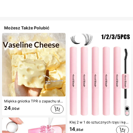
Możesz Także Polubić
Miękka gniotka TPR o zapachu słodkiego mleka w kształcie pierożka, 5 cm, urocza zabawka antystresowa do ściskania, modny i praktyczny prezent na urodziny, Wielkanoc, Halloween, Boże Narodzenie i różne imprezy, poprawiająca nastrój
24
,00zł
Klej 2 w 1 do sztucznych rzęs i kęp rzęs, 1/2/3/5 szt./opakowanie, ultra mocny i trwały, odporny na opadanie, szybkoschnący, utrzymuje się 72 godziny, odpowiedni dla początkujących, łatwy w aplikacji, z instrukcją, niezbędny produkt do rzęs, efekt powiększenia oczu, bestseller
14
,85zł