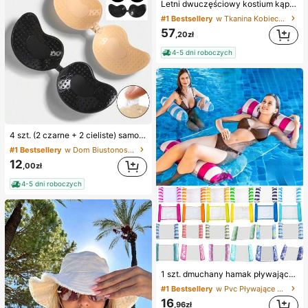
Letni dwuczęściowy kostium kąpielowy bikini w eleganckim, słodkim stylu boho, jednolity kolor, zestaw na plażowe wakacje, czarny
#1 Bestsellery
w Tkanina Kobieca odzież plażowa
57
,20zł
4-5 dni roboczych
4 szt. (2 czarne + 2 cieliste) samoprzylepne silikonowe niewidoczne wkładki do biustonosza, bez ramiączek i bez pleców, zbierające miseczki na ślub, sukienki z odkrytymi ramionami i przyjęcia dla druhen
#1 Bestsellery
w Dom Biustonosz samoprzylepny dla kobiet
12
,00zł
4-5 dni roboczych
1 szt. dmuchany hamak pływający do basenu dla dorosłych, pływająca zabawka basenowa 4 w 1, wielofunkcyjny pływający materac i leżak basenowy, akcesorium rekreacyjne na wakacje i plażę
#1 Bestsellery
w Pvc Pływające materace do basenu
16
,96zł