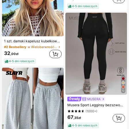
4-5 dni roboczych
1 szt. damski kapelusz kubełkowy ze sznurkiem dekoracyjnym, regulowany pasek pod brodę, efekt przetarć, miękki materiał, ochrona przed słońcem i wiatrem, modny i uniwersalny, odpowiedni na podróże, plażę, wakacje i codzienny casual, estetyczny
#2 Bestsellery
w Wielobarwność Kapelusz Wiadro Kobiet
32
,00zł
4-5 dni roboczych
12
MUSERA
Musera Sport Legginsy bezszwowe z wysokim stanem, tylko dół, Padel, odzież sportowa na zimę, siłownia, trening
(1000+)
67
,35zł
4-5 dni roboczych