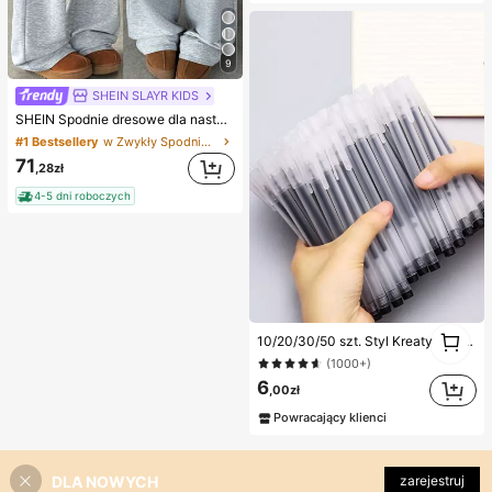
9
SHEIN SLAYR KIDS
SHEIN Spodnie dresowe dla nastolatek, luźne, z szerokimi nogawkami i ściągaczem, w kolorze jasnoszarym
#1 Bestsellery
w Zwykły Spodnie dresowe dla nastolatek
71
,28zł
4-5 dni roboczych
1
10/20/30/50 szt. Styl Kreatywny Przezroczysty Mrożony Długopisy Kulkowe Powrót Do Szkoły
1
(1000+)
6
,00zł
Powracający klienci
DLA NOWYCH
zarejestruj