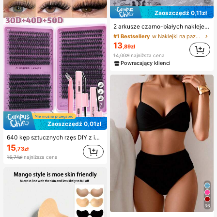
Zaoszczędź 0,11zł
2 arkusze czarno-białych naklejek na paznokcie z wzorem liter – miks anielskich skrzydeł i liter, holograficzne dekale w stylu Y2K, prosta samoprzylepna dekoracja DIY do zdobienia paznokci, akcesoria do manicure dla kobiet
#1 Bestsellery
w Naklejki na paznokcie 3D/5D Naklejki dekoracyjne
13
,89zł
14,00zł
najniższa cena
Powracający klienci
7
Zaoszczędź 0,01zł
640 kęp sztucznych rzęs DIY z imitacji norki, skręcone D, gęste i puszyste, mieszana długość 8–16 mm, efekt przyciągający uwagę, odpowiednie do różnych makijaży, lekki i wielorazowy, wysoka opłacalność, dla początkujących, na wiele okazji, do codziennego noszenia, klej, remover i pęseta do wyboru zależnie od potrzeb
15
,73zł
15,74zł
najniższa cena
36