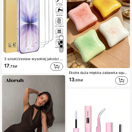
4
3 sztuki/zestaw wysokiej jakości hartowanego szkła ochronnego na ekran, kompatybilne z 'em 17/17Pro/17Pro Max/16/15/14/13/12/11 Pro Max, kompatybilne również z 'em 7/8 Plus/X/XS Max/XR - twardość 9H, wysoka rozdzielczość, odporność na zarysowania
17
,73zł
Ekstra duża miękka zabawka squishy w kształcie tostów, super miękka zabawka antystresowa do ściskania w kształcie maślanego tosta, dostępna w kolorach różowym, żółtym, białym i zielonym, zabawka squishy do redukcji stresu – idealna na prezent urodzinowy i świąteczny, mały codzienny upominek niespodzianka, kawaii, poprawiająca nastrój
13
,00zł