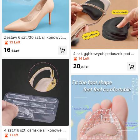
m
Zestaw 6 szt./30 szt. silikonowych
naklejek do elastycznego użytku
13 Left
16
,66zł
4 szt. gąbkowych poduszek pod pr
zód stopy do szpilek, pogrubiana a
14 Left
mortyzująca wkładka, antypoślizgo
20
wa, oddychająca i wygodna
,88zł
4 szt./16 szt. damskie silikonowe p
odkładki pod pięty, miękkie i samop
1 Left
rzylepne