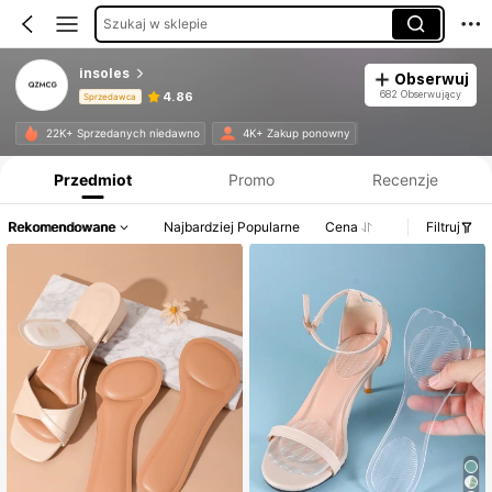
Szukaj w sklepie
insoles
Obserwuj
682 Obserwujący
4.86
Sprzedawca
Informacje o produkcie: Ujawnienie ceny, dane dotyczące sprzedaży i stanu magazynowego.
22K+ Sprzedanych niedawno
4K+ Zakup ponowny
Przedmiot
Promo
Recenzje
Rekomendowane
Najbardziej Popularne
Cena
Filtruj