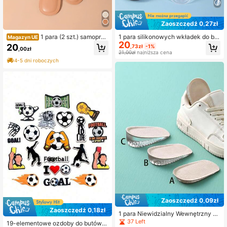
Zaoszczędź 0,27zł
1 para (2 szt.) samoprzy
1 para silikonowych wkładek do but
Magazyn UE
20
lepnych, oddychających, antypośli
ów na wysokim obcasie dla kobiet,
20
,73zł
-1%
,00zł
zgowych podkładek na wysokie ob
zapewniają amortyzację stóp i zap
21,00zł
najniższa cena
casy dla kobiet, sandały z miękką p
obiegają ślizganiu się spowodowan
4-5 dni roboczych
odeszwą, obcasy dla kobiet
emu przez wysokie obcasy dla kobi
et, czółenek i męskich trampek, let
nie codzienne noszenie
Zaoszczędź 0,09zł
Zaoszczędź 0,18zł
1 para Niewidzialny Wewnętrzny U
niesiony , Silikon Uniesiony , Samo
37 Left
19-elementowe ozdoby do butów z