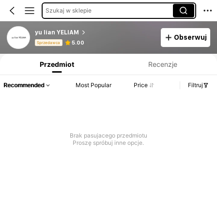
Szukaj w sklepie
yu lian YELIAM
Obserwuj
Informacje o produkcie: Ujawnienie ceny, dane dotyczące sprzedaży i stanu magazynowego.
5.00
Sprzedawca
Przedmiot
Recenzje
Recommended
Most Popular
Price
Filtruj
Brak pasujacego przedmiotu
Proszę spróbuj inne opcje.