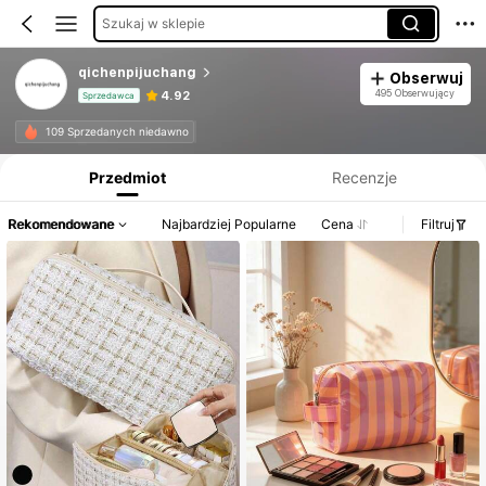
Szukaj w sklepie
qichenpijuchang
Obserwuj
495 Obserwujący
4.92
Sprzedawca
Informacje o produkcie: Ujawnienie ceny, dane dotyczące sprzedaży i stanu magazynowego.
109 Sprzedanych niedawno
Przedmiot
Recenzje
Rekomendowane
Najbardziej Popularne
Cena
Filtruj