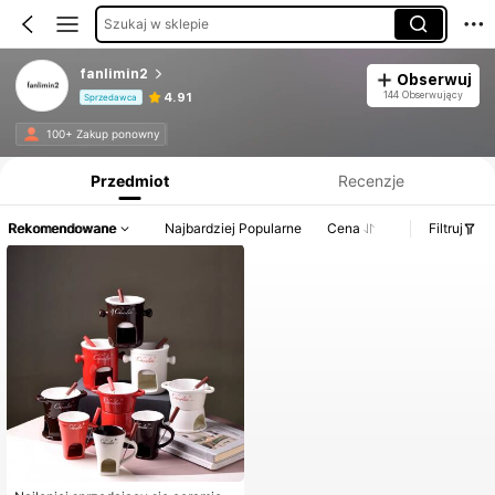
Szukaj w sklepie
fanlimin2
Obserwuj
144 Obserwujący
4.91
Sprzedawca
Informacje o produkcie: Ujawnienie ceny, dane dotyczące sprzedaży i stanu magazynowego.
100+ Zakup ponowny
Przedmiot
Recenzje
Rekomendowane
Najbardziej Popularne
Cena
Filtruj