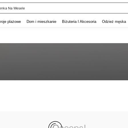
enka Na Wesele
and down arrow keys to navigate search Ostatnie wyszukiwanie and szukaj i znaj
troje plażowe
Dom i mieszkanie
Biżuteria I Akcesoria
Odzież męska