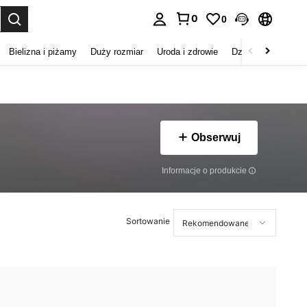
0
0
duj. Press Enter to select.
Bielizna i piżamy
Duży rozmiar
Uroda i zdrowie
Dzieci
Buty
D
Obserwuj
Informacje o produkcie
Sortowanie