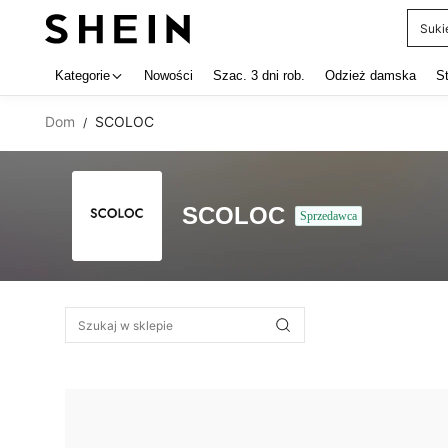
Suki
Use up 
Kategorie
Nowości
Szac. 3 dni rob.
Odzież damska
S
Dom
SCOLOC
/
SCOLOC
Sprzedawca