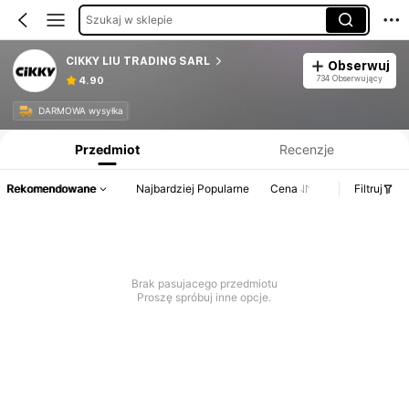
Szukaj w sklepie
CIKKY LIU TRADING SARL
Obserwuj
734 Obserwujący
4.90
Informacje o produkcie: Ujawnienie ceny, dane dotyczące sprzedaży i stanu magazynowego.
DARMOWA wysyłka
Przedmiot
Recenzje
Rekomendowane
Najbardziej Popularne
Cena
Filtruj
Brak pasujacego przedmiotu
Proszę spróbuj inne opcje.