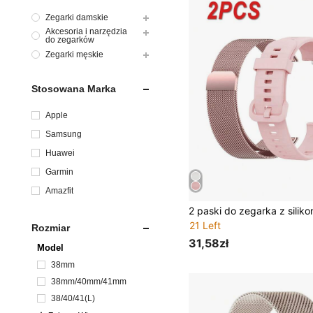
Zegarki damskie
Akcesoria i narzędzia
do zegarków
Zegarki męskie
Stosowana Marka
Apple
Samsung
Huawei
Garmin
Amazfit
#9 Bestsellery
21 Left
#9 Bestsellery
#9 Bestsellery
Rozmiar
21 Left
21 Left
31,58zł
Model
#9 Bestsellery
21 Left
38mm
38mm/40mm/41mm
38/40/41(L)