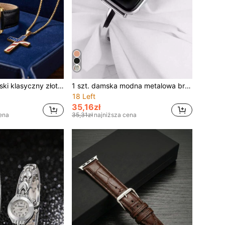
Zestaw 2 szt. męski klasyczny złoty kwarcowy zegarek na kwadratowej tarczy, biznesowy zegarek męski na czarnym skórzanym pasku, zegarek kwarcowy z datownikiem dla dżentelmena, modny zegarek kwarcowy w patriotycznym amerykańskim stylu, z naszyjnikiem z krzyżem i flagą USA, zegarek do codziennego noszenia, modny formalny zegarek kwarcowy do biura, elegancki męski zegarek kwarcowy
1 szt. damska modna metalowa bransoletka z urokiem, kompatybilna z 38mm 40mm 41mm 42mm 44mm 45mm 49mm, kompatybilna z Series Ultra 2/1 11 10 9 8 7 SE3 6 5 4 3 2 1, elegancki wymienny pasek na nadgarstek, modne akcesorium do smartwatcha
18 Left
35,16zł
ena
35,31zł
najniższa cena