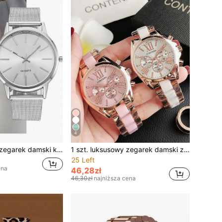
4
1 szt. luksusowy zegarek damski klasy premium, modny, minimalistyczny, srebrny, siatkowy zegarek kwarcowy z markerami, zegarek damski na prezent, idealny na prezent (tylko zegarek)
1 szt. luksusowy zegarek damski z różowego złota, kwarcowy, modny damski zegarek na rękę
25 Left
ena
46,28zł
46,30zł
najniższa cena