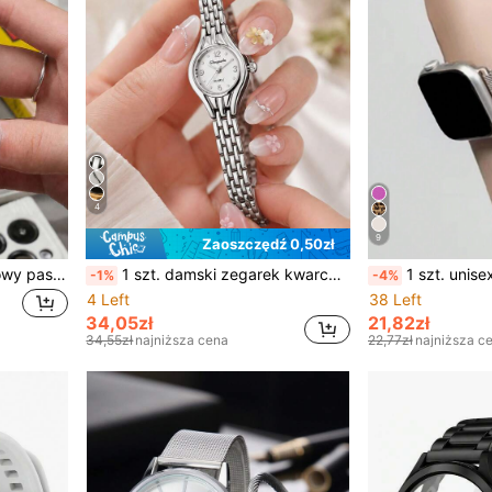
4
9
Zaoszczędź 0,50zł
1 szt. damski modny kolorowy pasek do zegarka makaronowy, kompatybilny z Galaxy Watch 7 6 5 4 Active 2, GTS 4 3 2 Mini, pasek zamienny, kompatybilny z Watch GT 3/2 42mm, eleganckie akcesorium do smartwatcha, biżuteryjny prezent, uroczy akrylowy pasek do zegarka, idealny prezent dla przyjaciół i rodziny na Boże Narodzenie, urodziny, powrót do szkoły i święta
1 szt. damski zegarek kwarcowy ze stali nierdzewnej, kolor srebrny, biała tarcza z wyraźnymi cyframi, odpowiedni do noszenia na co dzień i do pracy, idealny prezent dla kobiet na urodziny, Boże Narodzenie, Dzień Matki
1 szt. unisexowy magnetyczny pasek do zegarka z siateczki, kompatybilny z Apple Watch Series 11/10/9/8/SE/7/6/5/4/3/2/1/Ultra/3/2/1, pasuje do tar
-1%
-4%
4 Left
38 Left
34,05zł
21,82zł
34,55zł
najniższa cena
22,77zł
najniższa c