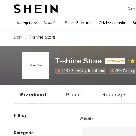
Garn
Use up 
Kategorie
Nowości
Szac. 3 dni rob.
Odzież damska
S
Dom
T-shine Store
/
T-shine Store
Sprzedawca
42K+ Sprzedanych niedawno
9K+ Zakup p
Przedmiot
Promo
Recenzje
Filtruj
Więcej
Kategoria