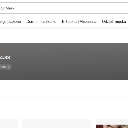
itur Męski
and down arrow keys to navigate search Ostatnie wyszukiwanie and szukaj i znaj
troje plażowe
Dom i mieszkanie
Biżuteria I Akcesoria
Odzież męska
4.83
onowny