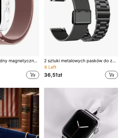
2 szt. różowy modny magnetyczny metalowy pasek Milanese i twarda obudowa ochronna PC z ekranem ochronnym, zestaw odpowiedni dla Band 3/4/4 Pro, oddychający metalowy pasek siatkowy na wymianę i pełna obudowa ochronna, odpowiedni dla Band 3/4/4 Pro, trwałe akcesoria do smartwatcha odporne na zarysowania, pasek i obudowa w minimalistycznym stylu, odpowiednie dla serii Band 3, idealny prezent dla przyjaciół, rodziny, na Boże Narodzenie, urodziny, powrót do szkoły, święta
2 sztuki metalowych pasków do zegarków unisex, kompatybilne z zegarkami , minimalistyczny pasek do zegarka sportowego, uniwersalny rozmiar 20 mm/22 mm, wymienny pasek do smartwatcha, modny pasek do smartwatcha, kompatybilny z Galaxy Watch 7/6/5/4 (40 mm/44 mm), akcesoria do zegarków
6 Left
36,51zł