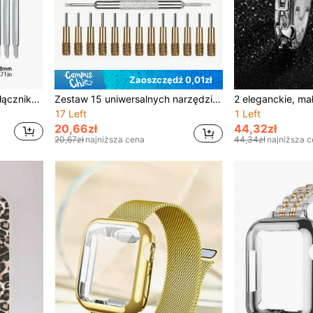
Zaoszczędź 0,01zł
20 szt. stalowych sprężyn/łączników do pasków zegarkowych, dostępne w długościach 14/16/18/20/22 mm, różne rozmiary. Akcesoria do zegarków, akcesoria do pasków, nie wymagają montażu, nadają się do regulacji i naprawy pasków zegarków, idealne dla profesjonalnych zegarmistrzów.
Zestaw 15 uniwersalnych narzędzi do demontażu pasków zegarków, miniaturowy przyrząd do demontażu szpilek do zegarków, zestaw narzędzi do demontażu szpilek do pasków i łańcuszków jubilerskich oraz do naprawy. Nadaje się do regulacji pasków zegarków, akcesoriów do zegarków i naprawy zegarków. Zawiera 13 szpilek 0,8 mm, idealnych dla profesjonalnych zegarmistrzów.
17 Left
1 Left
20,66zł
44,32zł
20,67zł
najniższa cena
44,34zł
najniższa 