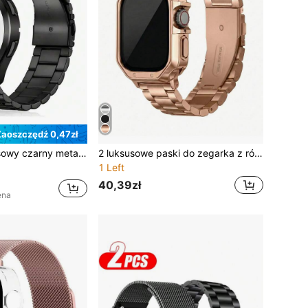
aoszczędź 0,47zł
arda obudowa PC, wbudowana hartowana szklana ochrona ekranu, kompatybilny z Galaxy Watch 7/6/5/4 (40mm/44mm)
2 luksusowe paski do zegarka z różowego złota z 3 koralikami i etui ochronne z TPU, kompatybilne z 38 mm, 40 mm, 41 mm, 42 mm, 44 mm, 45 mm i 49 mm, kompatybilne z Series 9/8/7/SE/3/6/5/4/3/2/1/Ultra/3/2/1, modny pasek do smartwatcha, pasek zamienny do noszenia w pracy i na co dzień, akcesoria do zegarków, prezent świąteczny, urodzinowy dla przyjaciół i rodziny
1 Left
40,39zł
ena