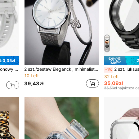
4
 0,35zł
Z
egulowane, potoodporne akcesoria do zegarka dla mężczyzn i kobiet
2 szt./zestaw Elegancki, minimalistyczny damski zegarek z pasującą skręconą srebrną bransoletą, modny srebrny damski zegarek kwarcowy z prostą tarczą, luksusowy zegarek na co dzień z siateczkowym paskiem, szykowny damski zegarek kwarcowy do noszenia na co dzień, uniwersalny srebrny zegarek na rękę i bransoleta, nowoczesny, elegancki damski zegarek kwarcowy
2 szt. luksusowy czarny metalowy pasek z łańcuszka ze stali nierdzewnej i tw
-1%
10 Left
32 Left
35,09zł
39,43zł
35,56zł
najniższa c