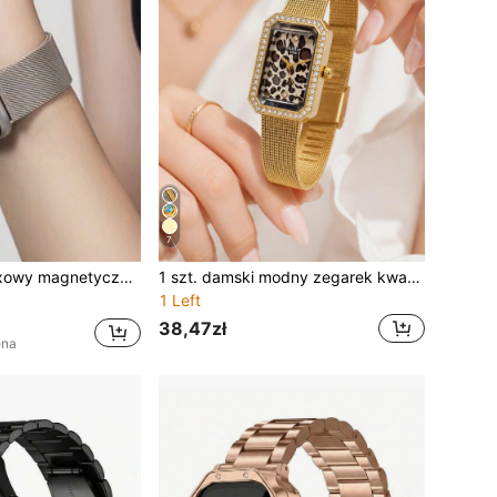
7
czy 46 mm/49 mm/40 mm/44 mm/45 mm/41 mm/42 mm/38 mm, luksusowy, lekki i oddychający, regulowane zapięcie magnetyczne, pasek/akcesorium do inteligentnego zegarka, idealny prezent dla przyjaciół i rodziny
1 szt. damski modny zegarek kwarcowy z cyrkoniami, kwadratowy, z złotą siateczkową bransoletą w panterkę, luksusowy prostokątny elegancki zegarek damski, formalny, na imprezę i na co dzień, idealny prezent dla kobiet, przyjaciółek i rodziny, odpowiedni na randki, podróże i codzienne noszenie
1 Left
38,47zł
ena