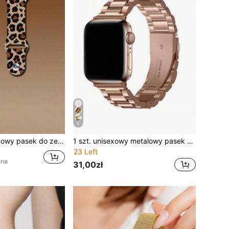
5
 45 mm, 42 mm, 44 mm, 41 mm, 38 mm, styl opaski, kompatybilny z serią SE, 11, 10, 9, 8, 7, 6, 5, 4, 3, 2, 1, akcesoria do zegarków
1 szt. unisexowy metalowy pasek do zegarka z 3 ozdobnymi koralikami, kompatybilny z Apple Watch 38 mm 40 mm 41 mm 42 mm 44 mm 45 mm 46 mm 49 mm, pasek zamienny ze stali nierdzewnej z magnetycznym zapięciem, kompatybilny z Apple Watch Series Ultra 3/2/1 11 10 9 8 7 SE 6 5 4 3 2 1
23 Left
ena
31,00zł