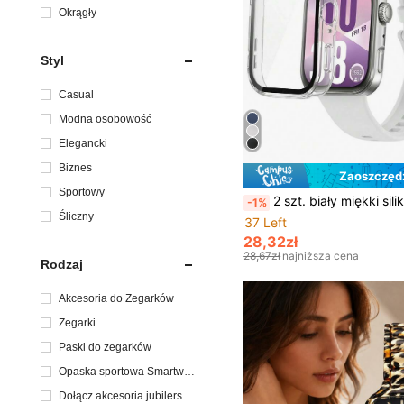
Okrągły
Styl
Casual
Modna osobowość
Elegancki
Biznes
Zaoszczędź
Sportowy
2 szt. biały miękki silikonowy pasek i pełny przezroczysty ekran ochronny kompatybilny z Watch Fit 3/Fit 4/Fit 4 Pro, oddychający sportowy pasek zamienny z odporną na zarysowania obudową ochronną, r
-1%
Śliczny
37 Left
28,32zł
28,67zł
najniższa cena
Rodzaj
Akcesoria do Zegarków
Zegarki
Paski do zegarków
Opaska sportowa Smartwat
ch
Dołącz akcesoria jubilerski