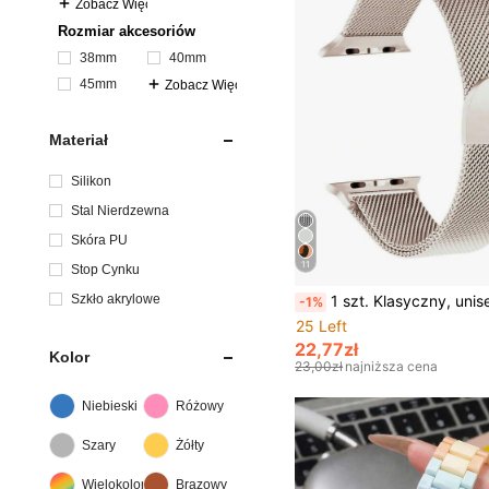
Zobacz Więcej
Rozmiar akcesoriów
38mm
40mm
45mm
Zobacz Więcej
Materiał
Silikon
Stal Nierdzewna
Skóra PU
11
Stop Cynku
Szkło akrylowe
1 szt. Klasyczny, unisexowy, metalowy pasek sportowy do zegarka, kompatybilny z Apple Watch Series SE 11 10 9 8 7 6 5 4 3 2 1 Ultra 3/2/1, pasuje do 46 mm 49 mm 40 mm 44
-1%
25 Left
22,77zł
Kolor
23,00zł
najniższa cena
Niebieski
Różowy
Szary
Żółty
Wielokolorowe
Brązowy