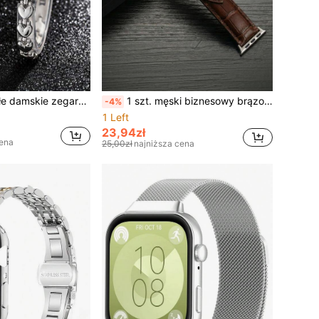
2 eleganckie, małe damskie zegarki, luksusowy srebrny zegarek kwarcowy z serduszkiem, romantyczny prezent na Walentynki i Dzień Matki, modny, wyrafinowany srebrny damski zegarek kwarcowy, uroczy srebrny damski zegarek na rękę
1 szt. męski biznesowy brązowy skórzany pasek do zegarka z nadrukiem krokodyla kompatybilny z 38 mm 40 mm 41 mm 42 mm 44 mm 45 mm 46 mm 49 mm, klasyczny formalny, codzienny brązowy skórzany pasek do zegarka z bambusowym wzorem kompatybilny z Apple Watch Series Ultra 3/2/1 11 10 9 8 7 SE3 6 5 4 3 2 1, modny pasek do inteligentnego zegarka kompatybilny z paskami , akcesoria do skórzanych pasków do zegarków
-4%
1 Left
23,94zł
cena
25,00zł
najniższa cena