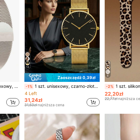
13
4
Zaoszczędź 0,39zł
 mm 45 mm 41 mm 42 mm 38 mm, materiał: stal nierdzewna
1 szt. unisexowy, czarno-złoty, luksusowy, modny zegarek kwarcowy ze stali nierdzewnej, czarna tarcza, złote wskazówki, złoty pleciony pasek, odpowiedni do biznesu, na formalne okazje, do noszenia na co dzień, idealny prezent na Boże Narodzenie, urodziny, rocznicę
1 szt. silikonowy pasek do zegarka unisex, modny, kompatybilny z Apple Watch 40 mm, 49 mm,
-1%
-2%
4 Left
22,20zł
22,77zł
najniższa c
31,24zł
31,63zł
najniższa cena