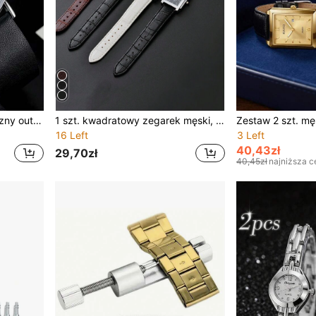
1 szt. męski zegarek naręczny outdoorowy z PU skóry, militarny sportowy, analogowy kwarcowy, dekoracyjny zegarek biznesowy dla mężczyzn
1 szt. kwadratowy zegarek męski, koperta w kolorze różowego srebra, unisex, topowa marka, luksusowy pasek z PU, mechanizm kwarcowy
16 Left
3 Left
40,43zł
29,70zł
40,45zł
najniższa c