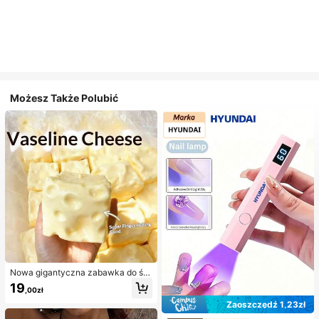
Możesz Także Polubić
Nowa gigantyczna zabawka do ści
skania w kształcie sera z nadzienie
19
,00zł
m, kwadratowa piłka serowa do ści
skania, realistyczna tekstura chleb
Zaoszczędź 1,23zł
a, powolne odbijanie, obudowa z T