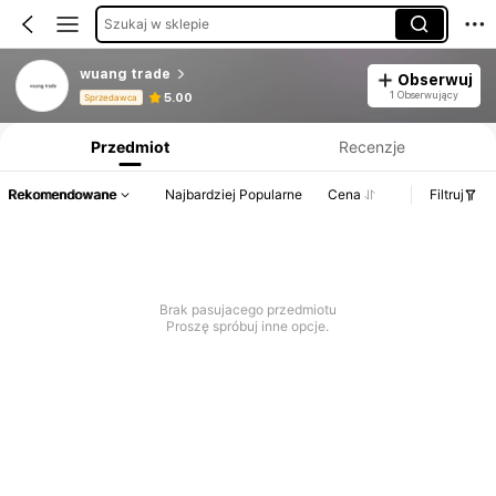
Szukaj w sklepie
wuang trade
Obserwuj
Informacje o produkcie: Ujawnienie ceny, dane dotyczące sprzedaży i stanu magazynowego.
1 Obserwujący
5.00
Sprzedawca
Przedmiot
Recenzje
Rekomendowane
Najbardziej Popularne
Cena
Filtruj
Brak pasujacego przedmiotu
Proszę spróbuj inne opcje.