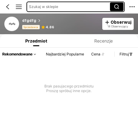
Szukaj w sklepie
dfgdfg
Obserwuj
Informacje o produkcie: Ujawnienie ceny, dane dotyczące sprzedaży i stanu magazynowego.
14 Obserwujący
4.86
Sprzedawca
Przedmiot
Recenzje
Rekomendowane
Najbardziej Popularne
Cena
Filtruj
Brak pasujacego przedmiotu
Proszę spróbuj inne opcje.