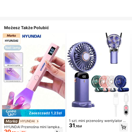
Możesz Także Polubić
Zaoszczędź 1,23zł
1 szt. mini przenośny wentylator el
HYUNDAI
31
ektryczny na rękę, ładowany przez
,10zł
HYUNDAI Przenośna mini lampka d
USB, wieszany na szyi, 5 ustawień
20
o suszenia paznokci, ładowalna, rę