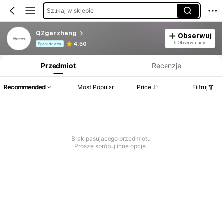
Szukaj w sklepie
QZganzhang
Obserwuj
Informacje o produkcie: Ujawnienie ceny, dane dotyczące sprzedaży i stanu magazynowego.
5 Obserwujący
4.50
Sprzedawca
Przedmiot
Recenzje
Recommended
Most Popular
Price
Filtruj
Brak pasujacego przedmiotu
Proszę spróbuj inne opcje.