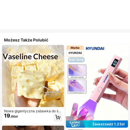
Możesz Także Polubić
Nowa gigantyczna zabawka do ści
19
skania w kształcie sera z nadzienie
,00zł
m, kwadratowa piłka serowa do ści
skania, realistyczna tekstura chleb
Zaoszczędź 1,23zł
a, powolne odbijanie, obudowa z T