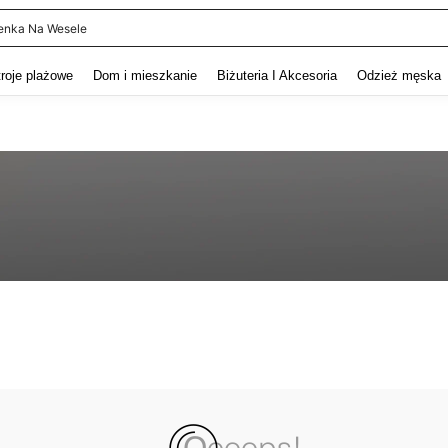
enka Na Wesele
and down arrow keys to navigate search Ostatnie wyszukiwanie and szukaj i znaj
troje plażowe
Dom i mieszkanie
Biżuteria I Akcesoria
Odzież męska