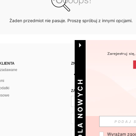
Żaden przedmiot nie pasuje. Proszę spróbuj z innymi opcjami.
KLIENTA
ZNAJDŹ NAS NA
j zadawane
DLA NOWYCH
ami
odatki
ZAPISZ SIĘ PO CODZIENNĄ DAWKĘ 
usowe
PL + 48
Wyrażam zgod
PL + 48