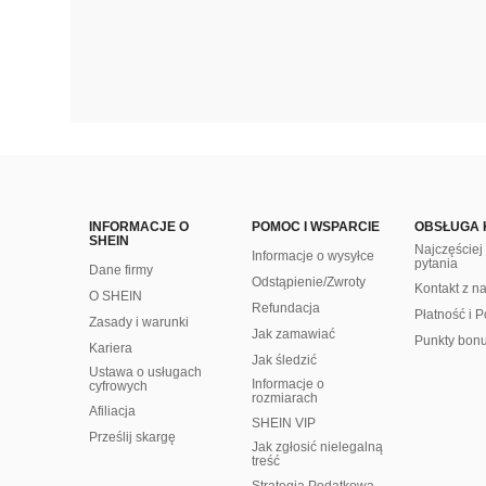
INFORMACJE O
POMOC I WSPARCIE
OBSŁUGA 
SHEIN
Najczęście
Informacje o wysyłce
pytania
Dane firmy
Odstąpienie/Zwroty
Kontakt z n
O SHEIN
Refundacja
Płatność i P
Zasady i warunki
Jak zamawiać
Punkty bon
Kariera
Jak śledzić
Ustawa o usługach
Informacje o
cyfrowych
rozmiarach
Afiliacja
SHEIN VIP
Prześlij skargę
Jak zgłosić nielegalną
treść