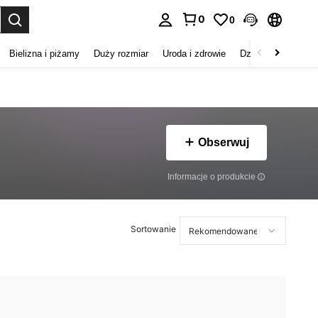
0
0
duj. Press Enter to select.
Bielizna i piżamy
Duży rozmiar
Uroda i zdrowie
Dzieci
Buty
D
Obserwuj
Informacje o produkcie
Sortowanie