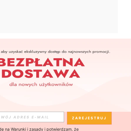
APLIKACJA
SHEIN
Subskrybuj
Subskrybuj
ZAREJESTRUJ
ę na 
Warunki i zasady
 i potwierdzam, że 
Subskrybuj