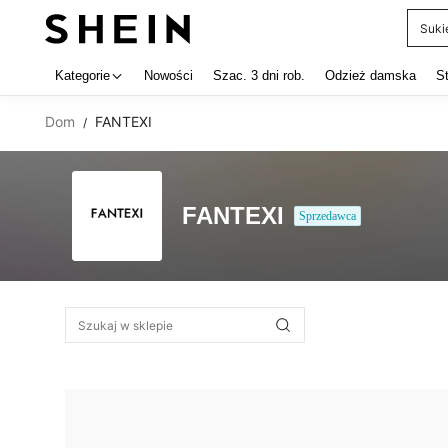
Suki
Use up 
Kategorie
Nowości
Szac. 3 dni rob.
Odzież damska
S
Dom
FANTEXI
/
FANTEXI
Sprzedawca