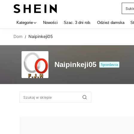
Suki
Use up 
Kategorie
Nowości
Szac. 3 dni rob.
Odzież damska
S
Dom
Naipinkeji05
/
Naipinkeji05
Sprzedawca