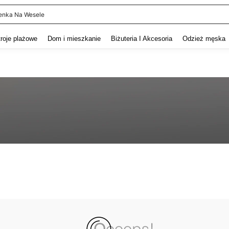
enka Na Wesele
and down arrow keys to navigate search Ostatnie wyszukiwanie and szukaj i znaj
troje plażowe
Dom i mieszkanie
Biżuteria I Akcesoria
Odzież męska