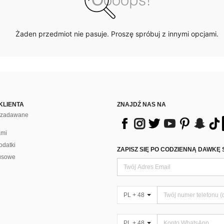
Żaden przedmiot nie pasuje. Proszę spróbuj z innymi opcjami.
KLIENTA
ZNAJDŹ NAS NA
j zadawane
ami
odatki
ZAPISZ SIĘ PO CODZIENNĄ DAWKĘ 
usowe
PL + 48
PL + 48