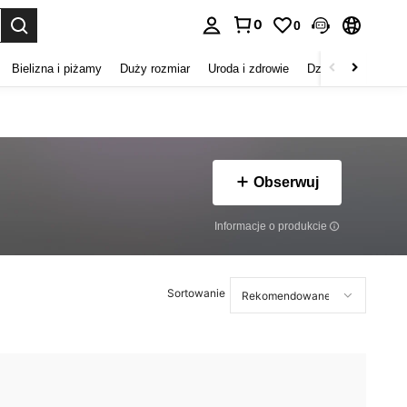
0
0
duj. Press Enter to select.
Bielizna i piżamy
Duży rozmiar
Uroda i zdrowie
Dzieci
Buty
D
Obserwuj
Informacje o produkcie
Sortowanie