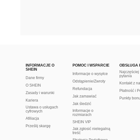
INFORMACJE O
POMOC I WSPARCIE
OBSŁUGA 
SHEIN
Najczęście
Informacje o wysyłce
pytania
Dane firmy
Odstąpienie/Zwroty
Kontakt z n
O SHEIN
Refundacja
Płatność i P
Zasady i warunki
Jak zamawiać
Punkty bon
Kariera
Jak śledzić
Ustawa o usługach
Informacje o
cyfrowych
rozmiarach
Afiliacja
SHEIN VIP
Prześlij skargę
Jak zgłosić nielegalną
treść