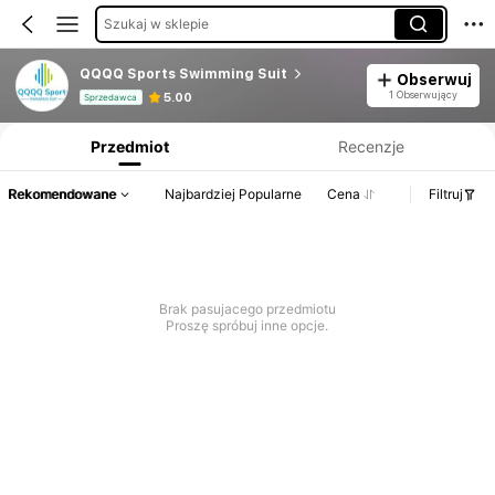
Szukaj w sklepie
QQQQ Sports Swimming Suit
Obserwuj
Informacje o produkcie: Ujawnienie ceny, dane dotyczące sprzedaży i stanu magazynowego.
1 Obserwujący
5.00
Sprzedawca
Przedmiot
Recenzje
Rekomendowane
Najbardziej Popularne
Cena
Filtruj
Brak pasujacego przedmiotu
Proszę spróbuj inne opcje.