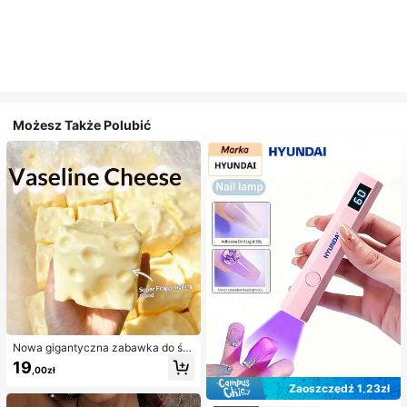
Możesz Także Polubić
Nowa gigantyczna zabawka do ści
skania w kształcie sera z nadzienie
19
,00zł
m, kwadratowa piłka serowa do ści
skania, realistyczna tekstura chleb
Zaoszczędź 1,23zł
a, powolne odbijanie, obudowa z T