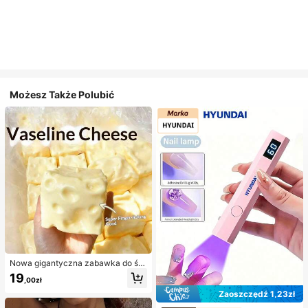
Możesz Także Polubić
Nowa gigantyczna zabawka do ści
skania w kształcie sera z nadzienie
19
,00zł
m, kwadratowa piłka serowa do ści
skania, realistyczna tekstura chleb
Zaoszczędź 1,23zł
a, powolne odbijanie, obudowa z T