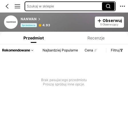
Szukaj w sklepie
NANWAN
Obserwuj
Informacje o produkcie: Ujawnienie ceny, dane dotyczące sprzedaży i stanu magazynowego.
5 Obserwujący
4.93
Sprzedawca
Przedmiot
Recenzje
Rekomendowane
Najbardziej Popularne
Cena
Filtruj
Brak pasujacego przedmiotu
Proszę spróbuj inne opcje.