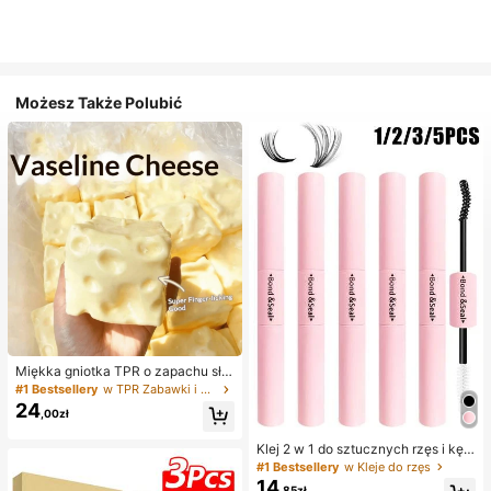
Możesz Także Polubić
Miękka gniotka TPR o zapachu sło
dkiego mleka w kształcie pierożka,
#1 Bestsellery
w TPR Zabawki i gadżety dla nastolatków
5 cm, urocza zabawka antystresow
24
,00zł
a do ściskania, modny i praktyczny
prezent na urodziny, Wielkanoc, Ha
lloween, Boże Narodzenie i różne i
Klej 2 w 1 do sztucznych rzęs i kęp
mprezy, poprawiająca nastrój
rzęs, 1/2/3/5 szt./opakowanie, ultra
#1 Bestsellery
w Kleje do rzęs
mocny i trwały, odporny na opadani
14
,85zł