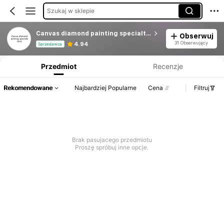
Szukaj w sklepie
Canvas diamond painting specialty store
Obserwuj
Informacje o produkcie: Ujawnienie ceny, dane dotyczące sprzedaży i stanu magazynowego.
31 Obserwujący
4.94
Sprzedawca
Przedmiot
Recenzje
Rekomendowane
Najbardziej Popularne
Cena
Filtruj
Brak pasujacego przedmiotu
Proszę spróbuj inne opcje.