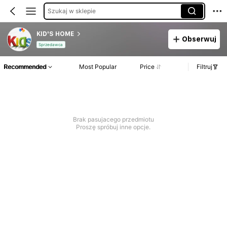
Szukaj w sklepie
KID'S HOME
Obserwuj
Sprzedawca
Recommended
Most Popular
Price
Filtruj
Brak pasujacego przedmiotu
Proszę spróbuj inne opcje.