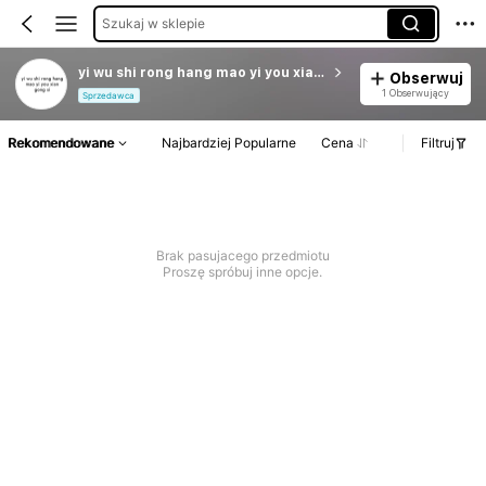
Szukaj w sklepie
yi wu shi rong hang mao yi you xian gong si
Obserwuj
1 Obserwujący
Sprzedawca
Rekomendowane
Najbardziej Popularne
Cena
Filtruj
Brak pasujacego przedmiotu
Proszę spróbuj inne opcje.