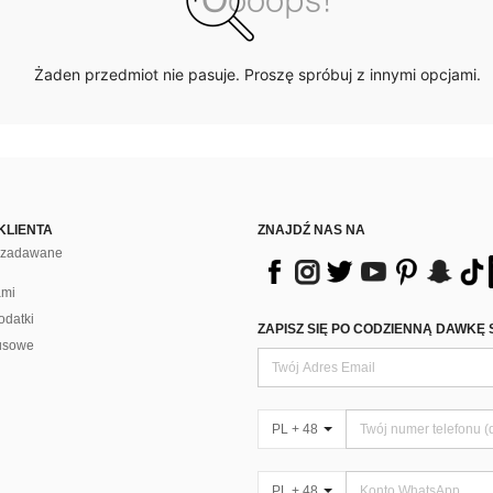
Żaden przedmiot nie pasuje. Proszę spróbuj z innymi opcjami.
KLIENTA
ZNAJDŹ NAS NA
j zadawane
ami
odatki
ZAPISZ SIĘ PO CODZIENNĄ DAWKĘ 
usowe
PL + 48
PL + 48