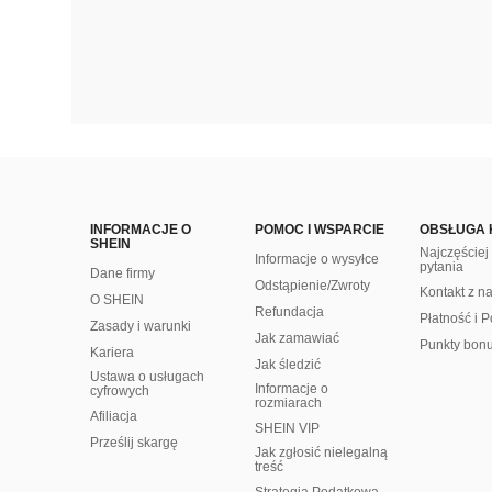
INFORMACJE O
POMOC I WSPARCIE
OBSŁUGA 
SHEIN
Najczęście
Informacje o wysyłce
pytania
Dane firmy
Odstąpienie/Zwroty
Kontakt z n
O SHEIN
Refundacja
Płatność i P
Zasady i warunki
Jak zamawiać
Punkty bon
Kariera
Jak śledzić
Ustawa o usługach
Informacje o
cyfrowych
rozmiarach
Afiliacja
SHEIN VIP
Prześlij skargę
Jak zgłosić nielegalną
treść