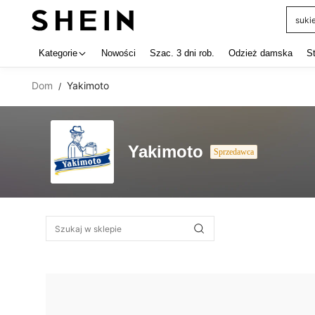
suki
Use up 
Kategorie
Nowości
Szac. 3 dni rob.
Odzież damska
S
Dom
Yakimoto
/
Yakimoto
Sprzedawca