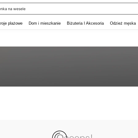
enka na wesele
and down arrow keys to navigate search Ostatnie wyszukiwanie and szukaj i znaj
troje plażowe
Dom i mieszkanie
Biżuteria I Akcesoria
Odzież męska