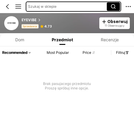
Szukaj w sklepie
EYEVIBE
Obserwuj
Informacje o produkcie: Ujawnienie ceny, dane dotyczące sprzedaży i stanu magazynowego.
11 Obserwujący
4.73
Sprzedawca
Dom
Przedmiot
Recenzje
Recommended
Most Popular
Price
Filtruj
Brak pasujacego przedmiotu
Proszę spróbuj inne opcje.